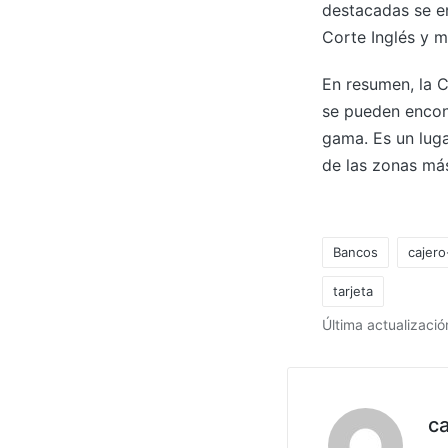
destacadas se en
Corte Inglés y 
En resumen, la C
se pueden encont
gama. Es un luga
de las zonas más
Bancos
cajer
tarjeta
Etiquetas:
Última actualizaci
c