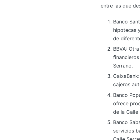
entre las que de
Banco Santa
hipotecas 
de diferent
BBVA: Otra
financieros
Serrano.
CaixaBank:
cajeros aut
Banco Popu
ofrece prod
de la Calle
Banco Sabad
servicios b
Calle Serra