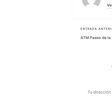
Ve
Navegac
ENTRADA ANTERI
ATM Paseo de la 
de
entrada
Tu dirección