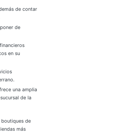
 además de contar
.
sponer de
financieros
cos en su
vicios
errano.
frece una amplia
sucursal de la
r boutiques de
 tiendas más