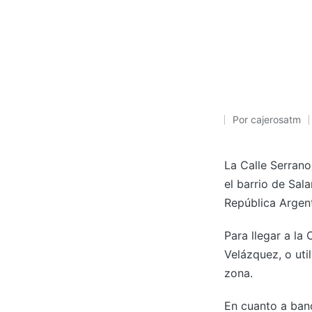
Por
cajerosatm
Publicado
por
La Calle Serrano
el barrio de Sal
República Argent
Para llegar a la
Velázquez, o util
zona.
En cuanto a banc