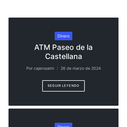
Publicado
Dinero
en
ATM Paseo de la
Castellana
Por
cajerosatm
26 de marzo de 2024
Publicado
por
SEGUIR LEYENDO
Publicado
Dinero