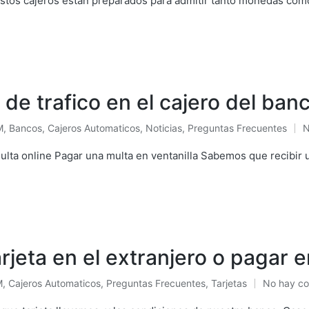
stos cajeros estan preparados para admitir tanto monedas como 
e trafico en el cajero del ban
M
,
Bancos
,
Cajeros Automaticos
,
Noticias
,
Preguntas Frecuentes
N
licado
ulta online Pagar una multa en ventanilla Sabemos que recibir u
rjeta en el extranjero o pagar e
M
,
Cajeros Automaticos
,
Preguntas Frecuentes
,
Tarjetas
No hay co
licado