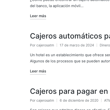
del banco, la aplicación móvil…
Leer más
Cajeros automáticos p
Por
cajerosatm
17 de marzo de 2024
Dinero
Publicado
Public
por
en
Un hotel es un establecimiento que ofrece serv
Algunos de los procesos que se pueden auto
Leer más
Cajeros para pagar en 
Por
cajerosatm
6 de diciembre de 2020
AT
Publicado
Pub
por
en