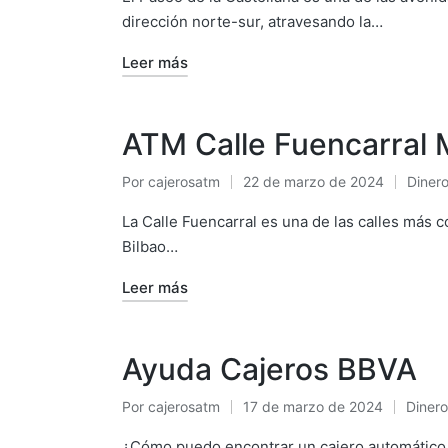
dirección norte-sur, atravesando la…
Leer más
ATM Calle Fuencarral 
Por
cajerosatm
22 de marzo de 2024
Diner
Publicado
Publi
por
en
La Calle Fuencarral es una de las calles más c
Bilbao…
Leer más
Ayuda Cajeros BBVA
Por
cajerosatm
17 de marzo de 2024
Dinero
Publicado
Public
por
en
¿Cómo puedo encontrar un cajero automático 