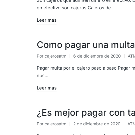
Son cajeros que admiten dinero en efectivo. E
en efectivo son cajeros Cajeros de…
Leer más
Como pagar una multa d
Por
cajerosatm
6 de diciembre de 2020
AT
Publicado
Pub
por
en
Pagar multa por el cajero paso a paso Pagar m
nos…
Leer más
¿Es mejor pagar con ta
Por
cajerosatm
2 de diciembre de 2020
AT
Publicado
Pub
por
en