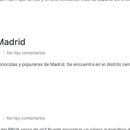
Madrid
o
No hay comentarios
cado
onocidas y populares de Madrid. Se encuentra en el distrito cent
No hay comentarios
ado
del BBVA cerca de mí? Puede encontrar un cajero automático d