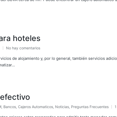
ara hoteles
No hay comentarios
ado
icios de alojamiento y, por lo general, también servicios adici
matizar…
efectivo
M
,
Bancos
,
Cajeros Automaticos
,
Noticias
,
Preguntas Frecuentes
1
licado