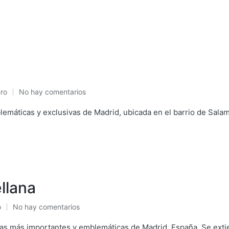
ro
No hay comentarios
icado
lemáticas y exclusivas de Madrid, ubicada en el barrio de Salam
llana
o
No hay comentarios
cado
das más importantes y emblemáticas de Madrid, España. Se extie