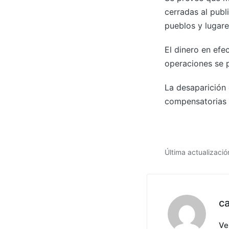
cerradas al publ
pueblos y lugare
El dinero en efe
operaciones se 
La desaparición 
compensatorias p
Última actualizaci
c
Ve