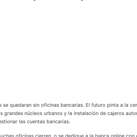
 se quedaran sin oficinas bancarias. El futuro pinta a la ce
los grandes núcleos urbanos y la instalación de cajeros aut
stionar las cuentas bancarias.
chas oficinas cierren, o se dedique a la banca online con 