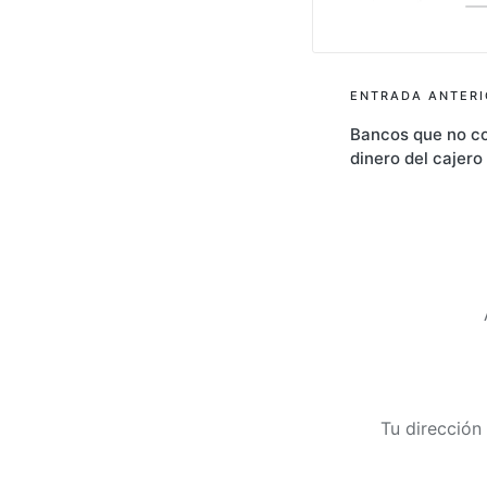
Navegac
ENTRADA ANTERI
Bancos que no co
de
dinero del cajero
entrada
Tu dirección