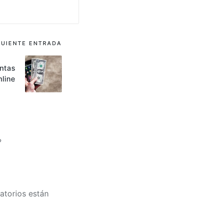
GUIENTE ENTRADA
ntas
nline
?
atorios están