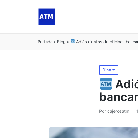
Portada
»
Blog
»
Adiós cientos de oficinas bancar
Publicado
Dinero
en
Adió
bancar
Por
cajerosatm
Publicado
por