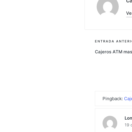
c
Ve
Navegac
ENTRADA ANTERI
Cajeros ATM mas
de
entrada
Pingback:
Caj
Lon
19 