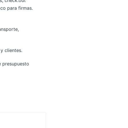
s, check.out
co para firmas.
ansporte,
y clientes.
de presupuesto