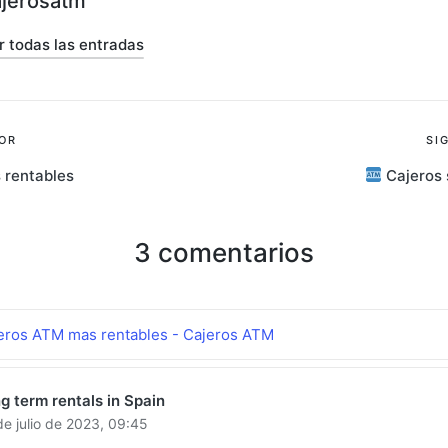
ajerosatm
r todas las entradas
ión
OR
SI
 rentables
Cajeros 
s
3 comentarios
eros ATM mas rentables - Cajeros ATM
g term rentals in Spain
de julio de 2023,
09:45