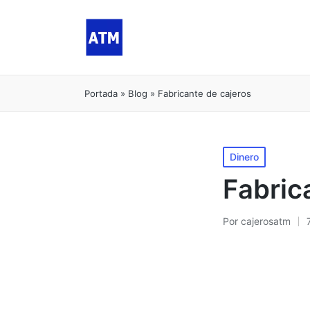
Portada
»
Blog
»
Fabricante de cajeros
Publicado
Dinero
en
Fabric
Por
cajerosatm
Publicado
por