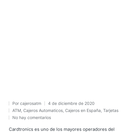
Por
cajerosatm
4 de diciembre de 2020
Publicado
ATM
,
Cajeros Automaticos
,
Cajeros en España
,
Tarjetas
Publicado
por
No hay comentarios
en
Cardtronics es uno de los mayores operadores del