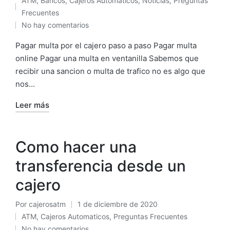
ATM
,
Bancos
,
Cajeros Automaticos
,
Noticias
,
Preguntas
por
Publicado
Frecuentes
en
No hay comentarios
Pagar multa por el cajero paso a paso Pagar multa
online Pagar una multa en ventanilla Sabemos que
recibir una sancion o multa de trafico no es algo que
nos…
Leer más
Como hacer una
transferencia desde un
cajero
Por
cajerosatm
1 de diciembre de 2020
Publicado
ATM
,
Cajeros Automaticos
,
Preguntas Frecuentes
por
Publicado
No hay comentarios