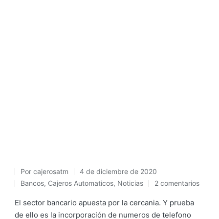
Por
cajerosatm
4 de diciembre de 2020
Publicado
Bancos
,
Cajeros Automaticos
,
Noticias
2 comentarios
Publicado
por
en
El sector bancario apuesta por la cercania. Y prueba
de ello es la incorporación de numeros de telefono