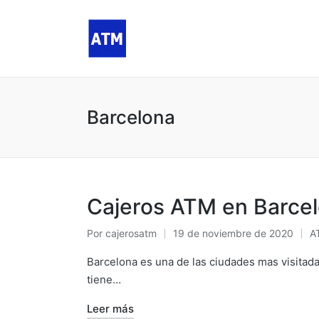
Barcelona
Cajeros ATM en Barce
Por
cajerosatm
19 de noviembre de 2020
A
Publicado
Pu
por
e
Barcelona es una de las ciudades mas visitad
tiene…
Leer más