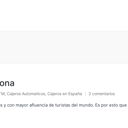
lona
TM
,
Cajeros Automaticos
,
Cajeros en España
2 comentarios
blicado
n
as y con mayor afluencia de turistas del mundo. Es por esto qu